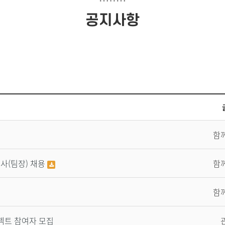
공지사항
공지사항 목록으로 번호, 제목, 글슨이, 날짜, 조회수로 구성되어 있습니다.
함
(팀장) 채용
함
함
젝트 참여자 모집