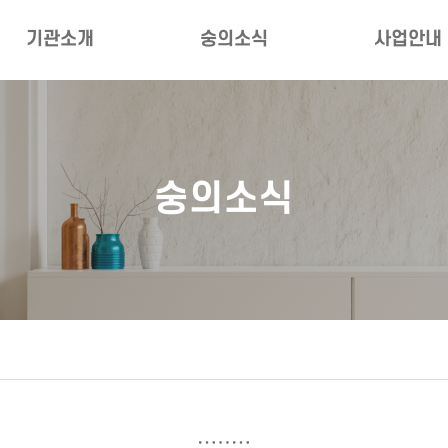
기관소개
숭의소식
사업안내
인사말
공지사항
부서별사업
법인소개
자주묻는질문
대상별사업
숭의소식
비전·미션·ESG경영
숭의갤러리
자료실
복지관 연혁
숭의레터
네트워크
직원·시설 소개
소식지
대관안내
언론보도
오시는길
정보공개청구