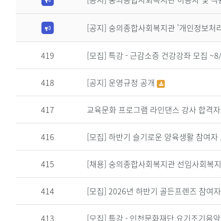
[공지]
숭의종합사회복지관 '개인정보처리
419
[모집]
특강 - 근감소증 건강강좌 모집 ~8/
418
[공지]
운영규정 공개
417
교육문화 프로그램 라인댄스 강사 합격자
416
[모집] 하반기 슬기로운 양육생활 참여자 모집
415
[채용]
숭의종합사회복지관 선임사회복지사
414
[모집]
2026년 하반기 골든프렌즈 참여자 모
413
[모집]
특강 - 인천문화재단 요기조기음악회 