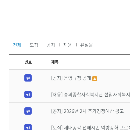
전체
모집
공지
채용
유실물
번호
제목
[공지]
운영규정 공개
[채용]
숭의종합사회복지관 선임사회복지사
[공지] 2026년 2차 추가경정예산 공고
[모집]
세대공감 선배시민 역량강화 프로