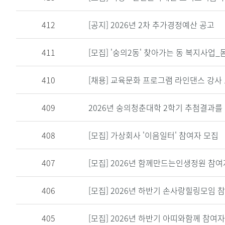
412
[공지] 2026년 2차 추가경정예산 공고
411
[모집]
'숭의2동' 찾아가는 동 복지사업_
410
[채용] 교육문화 프로그램 라인댄스 강사
409
2026년 숭의청춘대학 2학기 추첨결과를
408
[모집]
가상회사 '이음일터' 참여자 모집
407
[모집]
2026년 함께만드는인생정원 참여자 
406
[모집]
2026년 하반기 손사랑힐링모임 참여
405
[모집]
2026년 하반기 아띠와함께 참여자 모