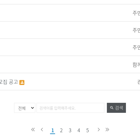
주
주
주
함
모집 공고
검색
1
2
3
4
5