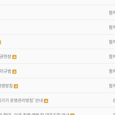
함
함
함
인권헌장
함
윤리규범
함
경영방침
함
기기 운영관리방침' 안내
학대 ∙ 인권 침해 예방 및 대응지침 안내