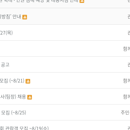
방침' 안내
27(목)
함
 공고
 (~8/21)
함
(팀장) 채용
함
집 (~8/25)
주민
관람객 모집 ~8/19(수)