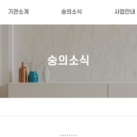
기관소개
숭의소식
사업안내
인사말
공지사항
부서별사업
법인소개
자주묻는질문
대상별사업
숭의소식
비전·미션·ESG경영
숭의갤러리
자료실
복지관 연혁
숭의레터
네트워크
직원·시설 소개
소식지
대관안내
언론보도
오시는길
정보공개청구