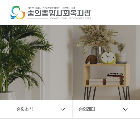
복지관 문의 연락처
032-888-6222
secwc@hanmail.net
숭의소식
숭의레터