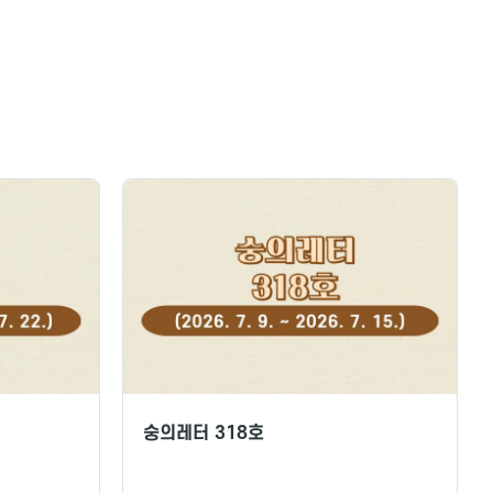
숭의레터 318호