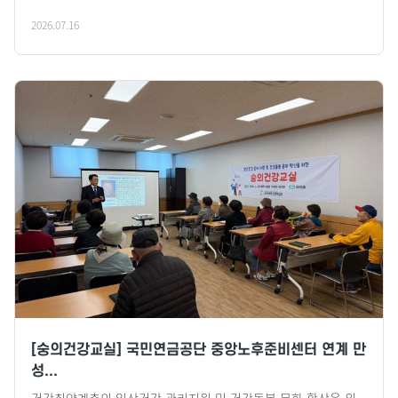
2026.07.16
[숭의건강교실] 국민연금공단 중앙노후준비센터 연계 만
성...