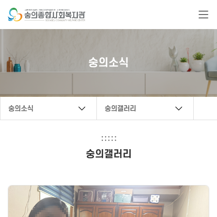
복지관 문의 연락처
숭의소식
032-888-6222
secwc@hanmail.net
숭의소식
숭의갤러리
숭의갤러리