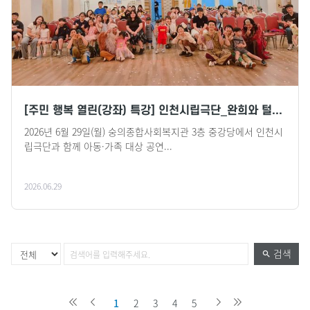
[주민 행복 열린(강좌) 특강] 인천시립극단_완희와 털...
2026년 6월 29일(월) 숭의종합사회복지관 3층 중강당에서 인천시
립극단과 함께 아동·가족 대상 공연...
2026.06.29
검색
1
2
3
4
5