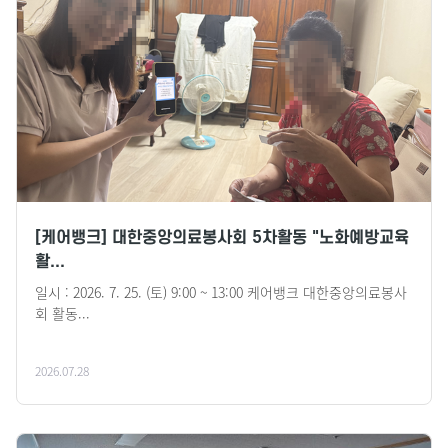
사업
수강안내
후원안내
사업
프로그램안내
자원봉사안내
환불안내
크
[케어뱅크] 대한중앙의료봉사회 5차활동 "노화예방교육
활...
일시 : 2026. 7. 25. (토) 9:00 ~ 13:00 케어뱅크 대한중앙의료봉사
회 활동...
2026.07.28