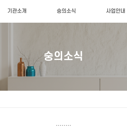
기관소개
숭의소식
사업안내
인사말
공지사항
부서별사업
법인소개
자주묻는질문
대상별사업
숭의소식
비전·미션·ESG경영
숭의갤러리
자료실
복지관 연혁
숭의레터
네트워크
직원·시설 소개
소식지
대관안내
언론보도
오시는길
정보공개청구