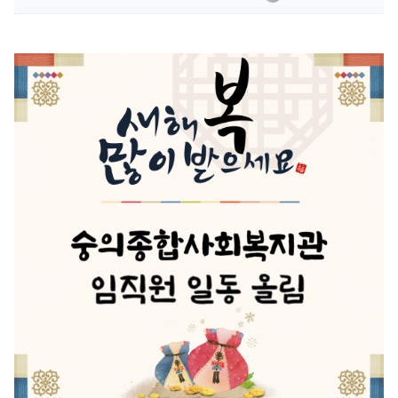
사업
수강안내
후원안내
사업
프로그램안내
자원봉사안내
환불안내
크