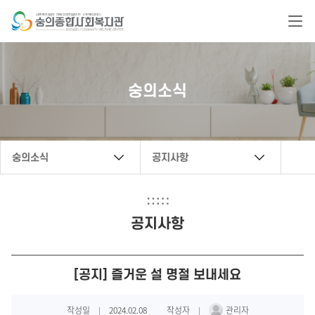
복지관 문의 연락처
숭의소식
032-888-6222
secwc@hanmail.net
숭의소식
공지사항
공지사항
[공지] 즐거운 설 명절 보내세요
작성일
2024.02.08
작성자
관리자
|
|