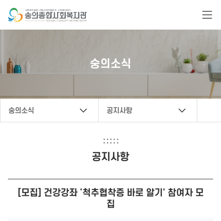
복지관 문의 연락처
숭의소식
032-888-6222
secwc@hanmail.net
숭의소식
공지사항
공지사항
[모집] 건강강좌 '척추협착증 바로 알기' 참여자 모
집