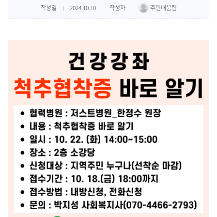
사업
수강안내
후원안내
작성일
2024.10.10
작성자
주민배움팀
|
|
사업
프로그램안내
자원봉사안내
환불안내
크