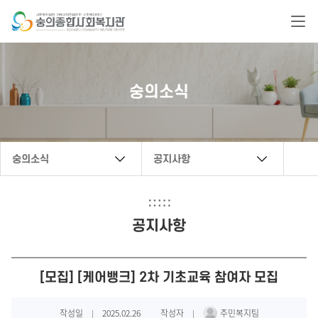
복지관 문의 연락처
숭의소식
032-888-6222
secwc@hanmail.net
숭의소식
공지사항
공지사항
[모집] [케어뱅크] 2차 기초교육 참여자 모집
작성일
2025.02.26
작성자
주민복지팀
|
|