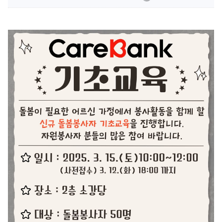
사업
수강안내
후원안내
사업
프로그램안내
자원봉사안내
환불안내
크