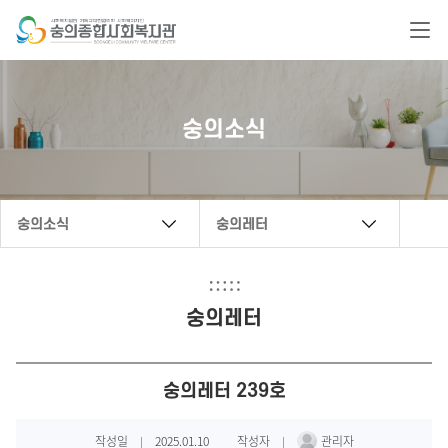
복지관 문의 연락처
숭의소식
032-888-6222
secwc@hanmail.net
숭의소식
숭의레터
숭의레터
숭의레터 239호
작성일
2025.01.10
작성자
관리자
|
|