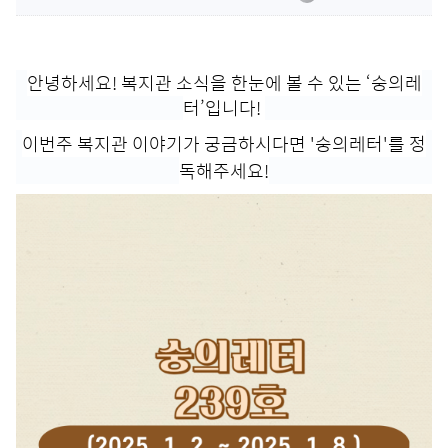
사업
수강안내
후원안내
사업
프로그램안내
자원봉사안내
안녕하세요! 복지관 소식을 한눈에 볼 수 있는 ‘숭의레
환불안내
터’입니다!
크
이번주 복지관 이야기가 궁금
하시다
면 '
숭의레터'를 정
독해주세요!