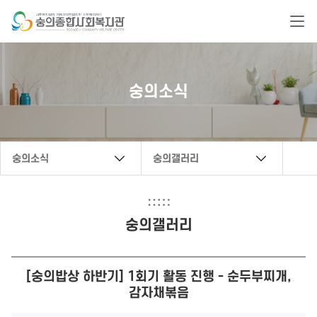
복지관 문의 연락처
숭의소식
032-888-6222
secwc@hanmail.net
숭의소식
숭의갤러리
숭의갤러리
[숭의밥상 하반기] 1회기 활동 진행 - 순두부찌개,
감자채볶음