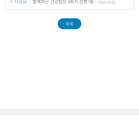
다음글
함께하는 건강밥상 3회기 진행 (찜닭)
2025.10.23
목록
복지관소개
개인정보 처리방침
정보공개청구
관리자
주소: (22173) 인천광역시 미추홀구 독배로 485 (숭의동)