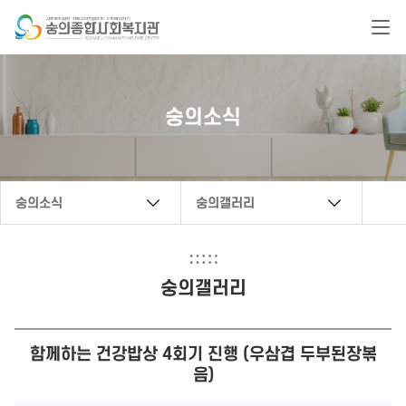
복지관 문의 연락처
숭의소식
032-888-6222
secwc@hanmail.net
숭의소식
숭의갤러리
숭의갤러리
함께하는 건강밥상 4회기 진행 (우삼겹 두부된장볶
음)