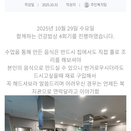
사업
수강안내
후원안내
작성일
2025.10.31
작성자
주민복지팀
|
|
사업
프로그램안내
자원봉사안내
2025년 10월 29일 수요일
환불안내
함께하는 건강밥상 4회기를 진행하였습니다.
크
수업을 통해 만든 음식은 반드시 집에서도 직접 홀로 조
리를 해보셔야
본인의 음식으로 만드실 수 있으니 번거로우시더라도
드시고싶을때 재료 구입해서
꼭 해드셔보라 말씀드리며 어려우신 경우는 언제든 복
지관으로 연락달라고 이야기함